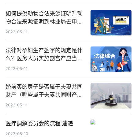
如何提供动物合法来源证明？动
物合法来源证明到林业局去申请
吗？
2023-05-11
法律对孕妇生产签字的规定是什
么？医务人员实施剖宫产应当首
先征得孕妇本人意见吗？
2023-05-11
婚前买的房子是否属于夫妻共同
财产（哪些属于夫妻共同财产
吗）
2023-05-11
医疗调解委员会的流程 速递
2023-05-10