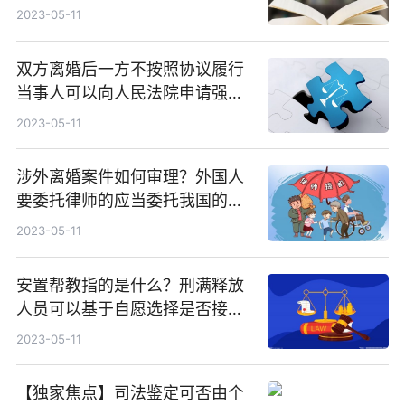
2023-05-11
双方离婚后一方不按照协议履行
当事人可以向人民法院申请强制
执行吗？
2023-05-11
涉外离婚案件如何审理？外国人
要委托律师的应当委托我国的律
师吗？
2023-05-11
安置帮教指的是什么？刑满释放
人员可以基于自愿选择是否接受
吗？
2023-05-11
【独家焦点】司法鉴定可否由个