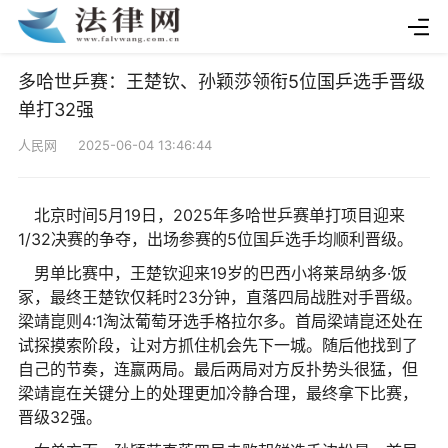
多哈世乒赛：王楚钦、孙颖莎领衔5位国乒选手晋级
单打32强
人民网 2025-06-04 13:46:44
北京时间5月19日，2025年多哈世乒赛单打项目迎来
1/32决赛的争夺，出场参赛的5位国乒选手均顺利晋级。
男单比赛中，王楚钦迎来19岁的巴西小将莱昂纳多·饭
冢，最终王楚钦仅耗时23分钟，直落四局战胜对手晋级。
梁靖崑则4:1淘汰葡萄牙选手格拉尔多。首局梁靖崑还处在
试探摸索阶段，让对方抓住机会先下一城。随后他找到了
自己的节奏，连赢两局。最后两局对方反扑势头很猛，但
梁靖崑在关键分上的处理更加冷静合理，最终拿下比赛，
晋级32强。