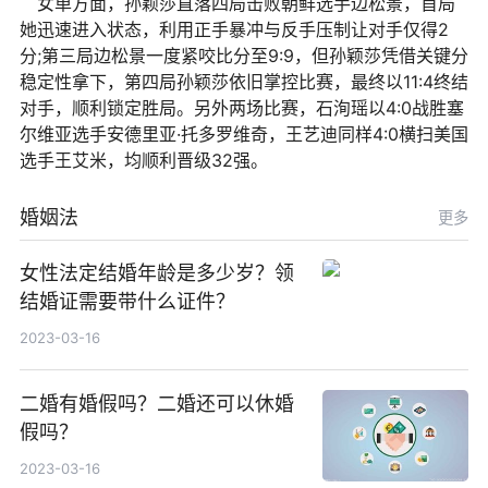
女单方面，孙颖莎直落四局击败朝鲜选手边松景，首局
她迅速进入状态，利用正手暴冲与反手压制让对手仅得2
分;第三局边松景一度紧咬比分至9:9，但孙颖莎凭借关键分
稳定性拿下，第四局孙颖莎依旧掌控比赛，最终以11:4终结
对手，顺利锁定胜局。另外两场比赛，石洵瑶以4:0战胜塞
尔维亚选手安德里亚·托多罗维奇，王艺迪同样4:0横扫美国
选手王艾米，均顺利晋级32强。
婚姻法
更多
女性法定结婚年龄是多少岁？领
结婚证需要带什么证件？
2023-03-16
二婚有婚假吗？二婚还可以休婚
假吗？
2023-03-16