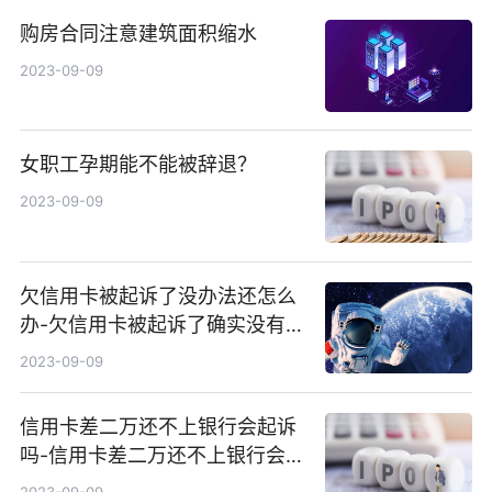
购房合同注意建筑面积缩水
2023-09-09
女职工孕期能不能被辞退？
2023-09-09
欠信用卡被起诉了没办法还怎么
办-欠信用卡被起诉了确实没有钱
还怎么办
2023-09-09
信用卡差二万还不上银行会起诉
吗-信用卡差二万还不上银行会起
诉吗知乎