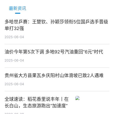
最新资讯
多哈世乒赛：王楚钦、孙颖莎领衔5位国乒选手晋级
单打32强
2025-06-04
油价今年第5次下调 多地92号汽油重回“6元”时代
2025-06-04
贵州省大方县果瓦乡庆阳村山体滑坡已致2人遇难
2025-06-04
全球速读：稻花香里说丰年丨在
长白山，生态旅游跑出“加速度”